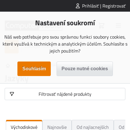
Prihlásiť | Registrovať
Nastavení soukromí
Náš web potřebuje pro svou správnou funkci soubory cookies,
které využívá k technickým a analytickým účelům. Souhlasíte s
jejich použitím?
>
>
>
KNIHY
NAUČNÁ LITERATURA
Jazyky
Jazyky
Filtrovať nájdené produkty
Východiskové
Najnovšie
Od najlacnejších
Od na