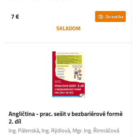
7 €
Do košíka
SKLADOM
Angličtina - prac. sešit v bezbariérové formě
2. díl
Ing. Pálenská
,
Ing. Rýdlová
,
Mgr. Ing. Řimnáčová