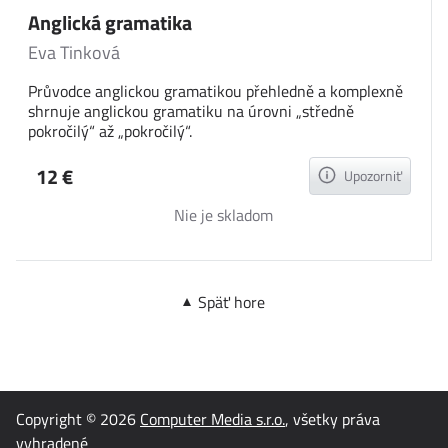
Anglická gramatika
Eva Tinková
Průvodce anglickou gramatikou přehledně a komplexně
shrnuje anglickou gramatiku na úrovni „středně
pokročilý“ až „pokročilý“.
12 €
Upozorniť
Nie je skladom
Späť hore
Copyright © 2026
Computer Media s.r.o.
, všetky práva
vyhradené